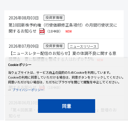
2026年08月03日
投資家情報
第10回新株予約権（行使価額修正条項付）の月間行使状況に
関するお知らせ
（184KB）
2026年07月09日
投資家情報
ニュースリリース
【ニュースレター配信のお知らせ】夏の体調不良に関する意
識調査 夏に脳梗塞を警戒する人はわずか7.5%
Cookie ポリシー
当ウェブサイトは、サービス向上の目的のためCookieを利用しています。
2026年07月01日
投資家情報
Cookieの利用に同意していただける場合は、同意ボタンをクリックしてください。
第10回新株予約権（行使価額修正条項付）の月間行使状況に
同意いただけない場合は、ただちにブラウザを閉じて閲覧を中止してください。
関するお知らせ
（184KB）
プライバシーポリシー
2026年06月10日
投資家情報
同意
「第４回医薬・バイオ・ヘルスケア合同セミナー」登壇のお
知らせ