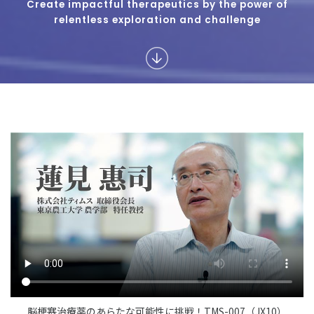
Create impactful therapeutics by the power of
relentless exploration and challenge
脳梗塞治療薬のあらたな可能性に挑戦！TMS-007（JX10）