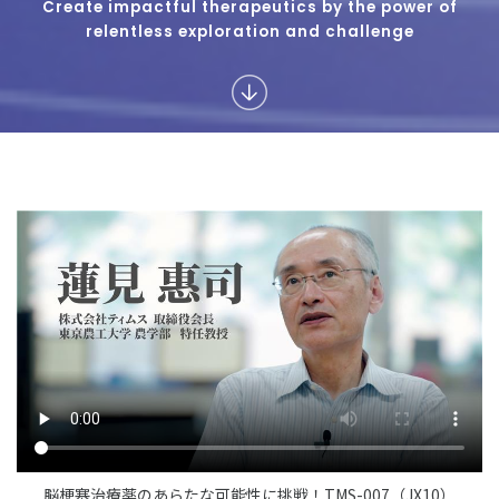
Create impactful therapeutics by the power of
relentless exploration and challenge
脳梗塞治療薬のあらたな可能性に挑戦！TMS-007（JX10）