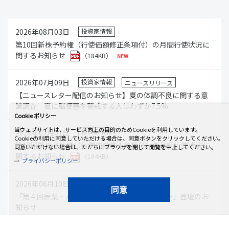
2026年08月03日
投資家情報
第10回新株予約権（行使価額修正条項付）の月間行使状況に
関するお知らせ
（184KB）
2026年07月09日
投資家情報
ニュースリリース
【ニュースレター配信のお知らせ】夏の体調不良に関する意
識調査 夏に脳梗塞を警戒する人はわずか7.5%
Cookie ポリシー
当ウェブサイトは、サービス向上の目的のためCookieを利用しています。
2026年07月01日
投資家情報
Cookieの利用に同意していただける場合は、同意ボタンをクリックしてください。
第10回新株予約権（行使価額修正条項付）の月間行使状況に
同意いただけない場合は、ただちにブラウザを閉じて閲覧を中止してください。
関するお知らせ
（184KB）
プライバシーポリシー
2026年06月10日
投資家情報
同意
「第４回医薬・バイオ・ヘルスケア合同セミナー」登壇のお
知らせ