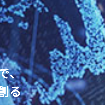
で、
創る