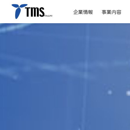
企業情報
事業内容
企業情報
事業内容
投資家情報
サステナビリティ
トップメッセージ
パイプライン
IRニュース
アンメット・メディカル・ニーズへの
経営方針
研究開発
理念
業績・財
会社概
ビジネ
ディスクロージャーポリシー
電子