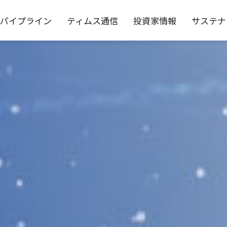
パイプライン
ティムス通信
投資家情報
サステナ
対応
務
要
スモデル
IRライブラリ
役員一覧
個性と多様性の尊重
沿革
株式情報
コーポレート・ガバナンス
コーポレート・ガバナンス
IRカレンダー
IRよく
公告
免責事項