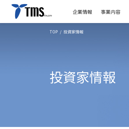
企業情報
事業内容
投資家情報
企業情報
事業内容
投資家情報
サステナビリティ
トップメッセージ
パイプライン
IRニュース
アンメット・メディカル・ニーズへの
経営方針
研究開発
理念
業績・財
会社概
ビジネ
ディスクロージャーポリシー
電子
投資家情報