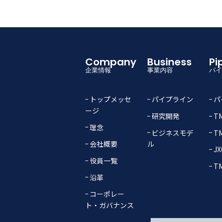
Company
Business
P
企業情報
事業内容
パイ
トップメッセ
パイプライン
パ
ージ
研究開発
TM
理念
ビジネスモデ
TM
会社概要
ル
JX
役員一覧
TM
沿革
コーポレー
ト・ガバナンス