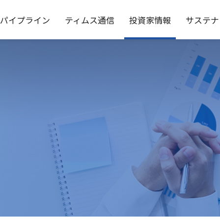
パイプライン
ティムス通信
投資家情報
サステナ
対応
務
要
スモデル
IRライブラリ
役員一覧
個性と多様性の尊重
沿革
株式情報
コーポレート・ガバナンス
コーポレート・ガバナンス
IRカレンダー
IRよく
公告
免責事項