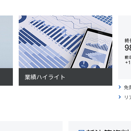
業績ハイライト
免
リ