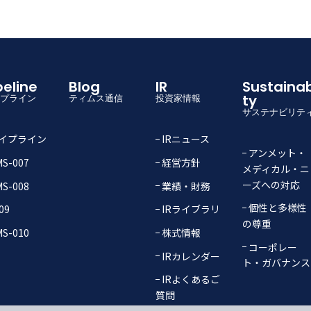
ipeline
Blog
IR
Sustainabili
ty
プライン
ティムス通信
投資家情報
サステナビリテ
イプライン
IRニュース
アンメット・
S-007
経営方針
メディカル・ニ
ーズへの対応
S-008
業績・財務
個性と多様性
09
IRライブラリ
の尊重
S-010
株式情報
コーポレー
IRカレンダー
ト・ガバナンス
IRよくあるご
質問