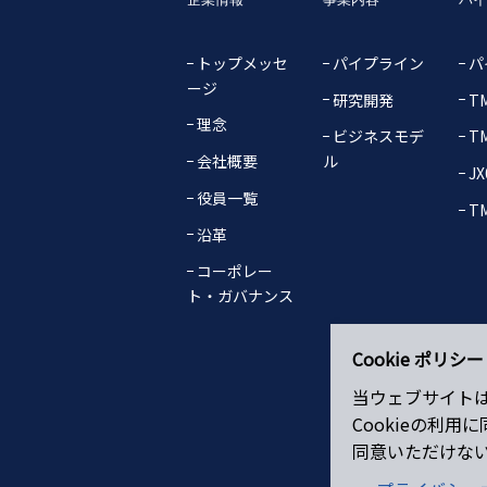
トップメッセ
パイプライン
パ
ージ
研究開発
TM
理念
ビジネスモデ
TM
会社概要
ル
JX
役員一覧
TM
沿革
コーポレー
ト・ガバナンス
Cookie ポリシー
当ウェブサイトは
Cookieの利
同意いただけな