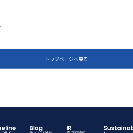
。
トップページへ戻る
ipeline
Blog
IR
Sustainabili
プライン
ティムス通信
投資家情報