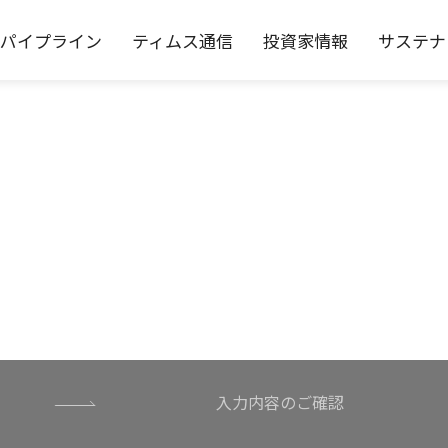
パイプライン
ティムス通信
投資家情報
サステナ
対応
務
要
スモデル
IRライブラリ
役員一覧
個性と多様性の尊重
沿革
株式情報
コーポレート・ガバナンス
コーポレート・ガバナンス
IRカレンダー
IRよく
公告
免責事項
入力内容のご確認