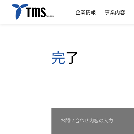
企業情報
事業内容
企業情報
事業内容
投資家情報
サステナビリティ
完了
トップメッセージ
パイプライン
IRニュース
アンメット・メディカル・ニーズへの
経営方針
研究開発
理念
業績・財
会社概
ビジネ
ディスクロージャーポリシー
電子
お問い合わせ内容の入力