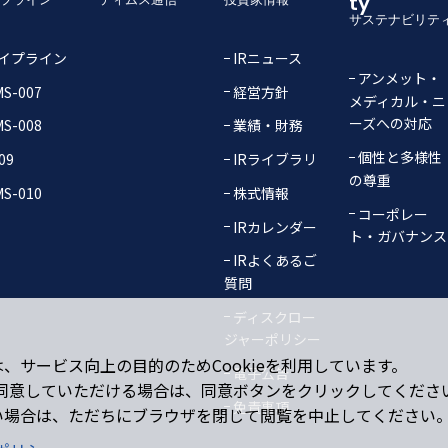
ty
サステナビリテ
イプライン
IRニュース
アンメット・
S-007
経営方針
メディカル・ニ
ーズへの対応
S-008
業績・財務
個性と多様性
09
IRライブラリ
の尊重
S-010
株式情報
コーポレー
IRカレンダー
ト・ガバナンス
IRよくあるご
質問
ディスクロー
ジャーポリシー
、サービス向上の目的のためCookieを利用しています。
電子公告
用に同意していただける場合は、同意ボタンをクリックしてくださ
免責事項
い場合は、ただちにブラウザを閉じて閲覧を中止してください