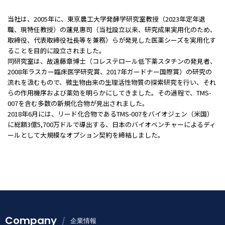
当社は、
2005
年に、東京農工大学発酵学研究室教授（
2023
年定年退
職、現特任教授）の蓮見惠司（当社設立以来、研究成果実用化のため、
取締役、代表取締役社長等を兼務）らが発見した医薬シーズを実用化す
ることを目的に設立されました。
同研究室は、故遠藤章博士（コレステロール低下薬スタチンの発見者、
2008
年ラスカー臨床医学研究賞、
2017
年ガードナー国際賞）の研究の
流れを汲むもので、微生物由来の生理活性物質の探索研究を行い、それ
らの作用機序および薬効を明らかにしてきました。その過程で、
TMS-
007
を含む多数の新規化合物が見出されました。
2018
年
6
月には、リード化合物である
TMS-007
をバイオジェン（米国）
に総額
3
億
5,700
万ドルで導出する、日本のバイオベンチャーによるディ
ールとして大規模なオプション契約を締結しました。
Company
企業情報