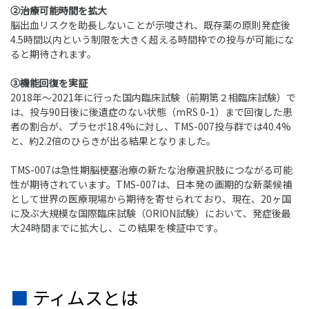
②治療可能時間を拡大
脳出血リスクを助長しないことが示唆され、既存薬の原則発症後
4.5時間以内という制限を大きく超える時間枠での投与が可能にな
ると期待されます。
③機能回復を実証
2018年～2021年に行った国内臨床試験（前期第２相臨床試験）で
は、投与90日後に後遺症のない状態（mRS 0-1）まで回復した患
者の割合が、プラセボ18.4%に対し、TMS-007投与群では40.4%
と、約2.2倍のひらきが出る結果となりました。
TMS-007は急性期脳梗塞治療の新たな治療選択肢につながる可能
性が期待されています。TMS-007は、日本発の画期的な新薬候補
として世界の医療現場から期待を寄せられており、現在、20ヶ国
に及ぶ大規模な国際臨床試験（ORION試験）において、発症後最
大24時間までに拡大し、この結果を検証中です。
■ ティムスとは