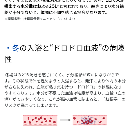
くく、そのため水分補給が疎かになりがちです。実際、
1
日で人が
排出する水分量はおよそ
2.5L
と言われており、寒さにより水分補
※
給が十分でないと、
体調に不調を感じる場合があります。
※環境省熱中症環境保健マニュアル（2014）より
・冬の入浴と“ドロドロ血液”の危険
性
冬場はのどの渇きを感じにくく、水分補給が疎かになりがちで
す。その状態で体を温めようと入浴すると、発汗により体内の水分
がさらに失われ、血液が粘り気を持つ「ドロドロ」の状態になり
やすくなります。水分が不足した血液は粘度が高まり、血栓（血の
塊）ができやすくなり、これが脳の血管に詰まると、「脳梗塞」の
リスクが高まってしまいます。