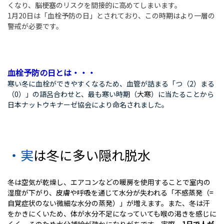
くなり、脳梗塞のリスクを間接的に高めてしまいます。
1月20日は「血栓予防の日」とされており、この時期はより一層の
警戒が必要です。
血栓予防の日とは・・・
寒い冬に血栓ができやすくなるため、血管が詰まる「つ（
2
）まる
（
0
）」の語呂合わせと、最も寒い時期（
大寒
）に当たることから
日本ナットウキナーゼ協会により命名されました。
・実は冬に多い隠れ脱水
冬は
空気が乾燥し、エアコンなどの暖房を使用することで室内の
湿度が下がり、皮膚や呼吸を通じて水分が失われる「不感蒸発（
=
自覚症状のない微細な水分の蒸発）」が増えます。また、冬は汗
をかきにくいため、体が水分不足になっていても喉の渇きを感じに