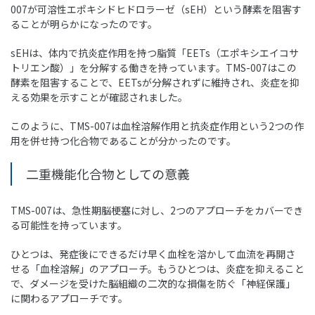
007が可溶性エポキシドヒドロラーゼ（sEH）という酵素を阻害す
ることが明らかになったのです。
sEHは、体内で抗炎症作用を持つ脂質「EETs（エポキシエイコサ
トリエン酸）」を分解する働きを持っています。TMS-007はこの
酵素を阻害することで、EETsが分解されずに維持され、炎症を抑
える効果を示すことが確認されました。
このように、TMS-007は血栓溶解作用と抗炎症作用という2つの作
用を併せ持つ化合物であることが分かったのです。
二重機能化合物としての意義
TMS-007は、急性期脳梗塞に対し、2つのアプローチをカバーでき
る可能性を持っています。
ひとつは、発症後にできるだけ早く血栓を溶かして血流を再開さ
せる「血栓溶解」のアプローチ。もうひとつは、炎症を抑えること
で、ダメージを受けた脳組織の二次的な損傷を防ぐ「神経保護」
に関わるアプローチです。