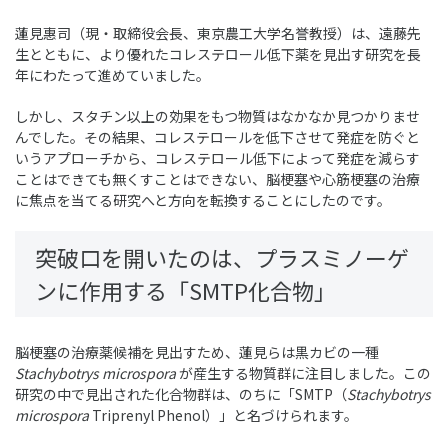
蓮見惠司（現・取締役会長、東京農工大学名誉教授）は、遠藤先
生とともに、より優れたコレステロール低下薬を見出す研究を長
年にわたって進めていました。
しかし、スタチン以上の効果をもつ物質はなかなか見つかりませ
んでした。その結果、コレステロールを低下させて発症を防ぐと
いうアプローチから、コレステロール低下によって発症を減らす
ことはできても無くすことはできない、脳梗塞や心筋梗塞の治療
に焦点を当てる研究へと方向を転換することにしたのです。
突破口を開いたのは、プラスミノーゲ
ンに作用する「SMTP化合物」
脳梗塞の治療薬候補を見出すため、蓮見らは黒カビの
一種
Stachybotrys microspora
が
産生する物質群に注目しました。この
研究の中で見出された化合物群は、のちに「SMTP（
Stachybotrys
microspora
Triprenyl Phenol）」と名づけられます。